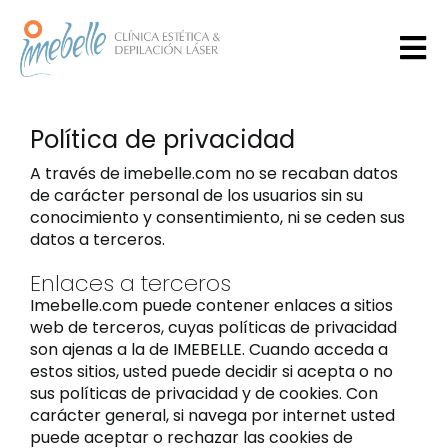
Skip
to
content
Tog
Rejuvenecimiento Facial
Nav
Política de privacidad
Armonizacion Facial
A través de imebelle.com no se recaban datos
de carácter personal de los usuarios sin su
conocimiento y consentimiento, ni se ceden sus
Limpieza y cuidado de cutis
datos a terceros.
Enlaces a terceros
Estética genital masculina y
Imebelle.com puede contener enlaces a sitios
femenina
web de terceros, cuyas políticas de privacidad
son ajenas a la de IMEBELLE. Cuando acceda a
Tratamientos corporales
estos sitios, usted puede decidir si acepta o no
sus políticas de privacidad y de cookies. Con
carácter general, si navega por internet usted
Sedes
puede aceptar o rechazar las cookies de